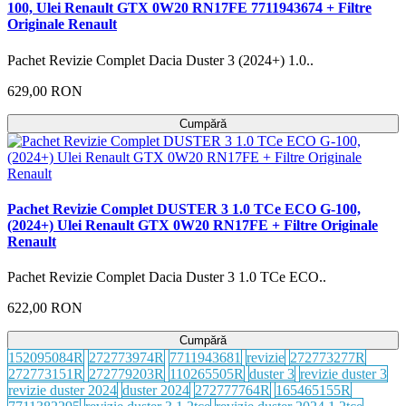
100, Ulei Renault GTX 0W20 RN17FE 7711943674 + Filtre
Originale Renault
Pachet Revizie Complet Dacia Duster 3 (2024+) 1.0..
629,00 RON
Cumpără
Pachet Revizie Complet DUSTER 3 1.0 TCe ECO G-100,
(2024+) Ulei Renault GTX 0W20 RN17FE + Filtre Originale
Renault
Pachet Revizie Complet Dacia Duster 3 1.0 TCe ECO..
622,00 RON
Cumpără
152095084R
272773974R
7711943681
revizie
272773277R
272773151R
272779203R
110265505R
duster 3
revizie duster 3
revizie duster 2024
duster 2024
272777764R
165465155R