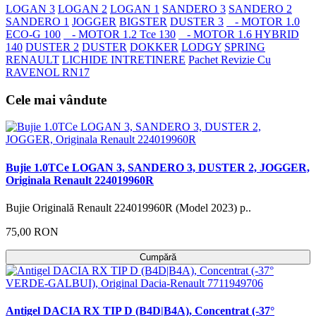
LOGAN 3
LOGAN 2
LOGAN 1
SANDERO 3
SANDERO 2
SANDERO 1
JOGGER
BIGSTER
DUSTER 3
- MOTOR 1.0
ECO-G 100
- MOTOR 1.2 Tce 130
- MOTOR 1.6 HYBRID
140
DUSTER 2
DUSTER
DOKKER
LODGY
SPRING
RENAULT
LICHIDE INTRETINERE
Pachet Revizie Cu
RAVENOL RN17
Cele mai vândute
Bujie 1.0TCe LOGAN 3, SANDERO 3, DUSTER 2, JOGGER,
Originala Renault 224019960R
Bujie Originală Renault 224019960R (Model 2023) p..
75,00 RON
Cumpără
Antigel DACIA RX TIP D (B4D|B4A), Concentrat (-37°