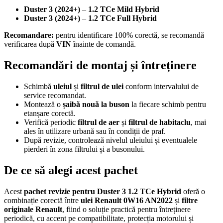
Duster 3 (2024+)
–
1.2 TCe Mild Hybrid
Duster 3 (2024+)
–
1.2 TCe Full Hybrid
Recomandare:
pentru identificare 100% corectă, se recomandă
verificarea după
VIN
înainte de comandă.
Recomandări de montaj și întreținere
Schimbă
uleiul
și
filtrul de ulei
conform intervalului de
service recomandat.
Montează o
șaibă nouă la buson
la fiecare schimb pentru
etanșare corectă.
Verifică periodic
filtrul de aer
și
filtrul de habitaclu
, mai
ales în utilizare urbană sau în condiții de praf.
După revizie, controlează nivelul uleiului și eventualele
pierderi în zona filtrului și a busonului.
De ce să alegi acest pachet
Acest
pachet revizie pentru Duster 3 1.2 TCe Hybrid
oferă o
combinație corectă între
ulei Renault 0W16 AN2022
și
filtre
originale Renault
, fiind o soluție practică pentru întreținere
periodică, cu accent pe compatibilitate, protecția motorului și