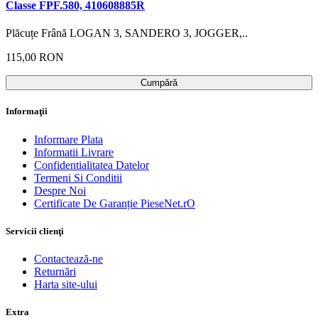
Classe FPF.580, 410608885R
Plăcuțe Frână LOGAN 3, SANDERO 3, JOGGER,..
115,00 RON
Cumpără
Informaţii
Informare Plata
Informatii Livrare
Confidentialitatea Datelor
Termeni Si Conditii
Despre Noi
Certificate De Garanție PieseNet.rO
Servicii clienţi
Contactează-ne
Returnări
Harta site-ului
Extra