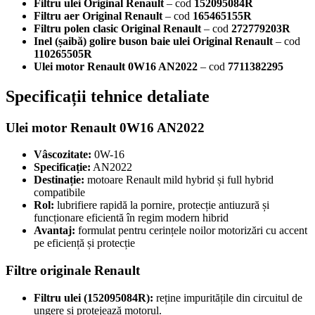
Filtru ulei Original Renault
– cod
152095084R
Filtru aer Original Renault
– cod
165465155R
Filtru polen clasic Original Renault
– cod
272779203R
Inel (șaibă) golire buson baie ulei Original Renault
– cod
110265505R
Ulei motor Renault 0W16 AN2022
– cod
7711382295
Specificații tehnice detaliate
Ulei motor Renault 0W16 AN2022
Vâscozitate:
0W-16
Specificație:
AN2022
Destinație:
motoare Renault mild hybrid și full hybrid
compatibile
Rol:
lubrifiere rapidă la pornire, protecție antiuzură și
funcționare eficientă în regim modern hibrid
Avantaj:
formulat pentru cerințele noilor motorizări cu accent
pe eficiență și protecție
Filtre originale Renault
Filtru ulei (152095084R):
reține impuritățile din circuitul de
ungere și protejează motorul.