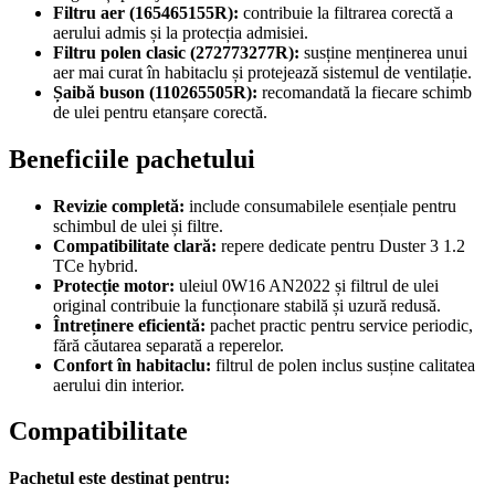
Filtru aer (165465155R):
contribuie la filtrarea corectă a
aerului admis și la protecția admisiei.
Filtru polen clasic (272773277R):
susține menținerea unui
aer mai curat în habitaclu și protejează sistemul de ventilație.
Șaibă buson (110265505R):
recomandată la fiecare schimb
de ulei pentru etanșare corectă.
Beneficiile pachetului
Revizie completă:
include consumabilele esențiale pentru
schimbul de ulei și filtre.
Compatibilitate clară:
repere dedicate pentru Duster 3 1.2
TCe hybrid.
Protecție motor:
uleiul 0W16 AN2022 și filtrul de ulei
original contribuie la funcționare stabilă și uzură redusă.
Întreținere eficientă:
pachet practic pentru service periodic,
fără căutarea separată a reperelor.
Confort în habitaclu:
filtrul de polen inclus susține calitatea
aerului din interior.
Compatibilitate
Pachetul este destinat pentru: