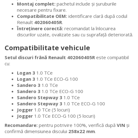
Montaj complet:
pachetul include și șuruburile
necesare pentru fixare.
Compatibilitate OEM:
identificare clară după codul
Renault
402060405R
.
Întreținere corectă:
recomandat la înlocuirea
discurilor uzate, ovalizate sau cu suprafață deteriorată.
Compatibilitate vehicule
Setul discuri frână Renault 402060405R
este compatibil
cu:
Logan 3
1.0 TCe
Logan 3
1.0 TCe ECO-G 100
Sandero 3
1.0 TCe
Sandero 3
1.0 TCe ECO-G 100
Sandero Stepway 3
1.0 TCe
Sandero Stepway 3
1.0 TCe ECO-G 100
Jogger
1.0 TCe (5 locuri)
Jogger
1.0 TCe ECO-G 100 (5 locuri)
Recomandare:
pentru potrivire 100%, verifică după
VIN
și
confirmă dimensiunea discului
258x22 mm
.