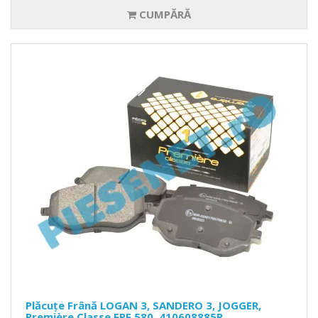
CUMPĂRĂ
Plăcuțe Frână LOGAN 3, SANDERO 3, JOGGER,
Première Classe FPF.580, 410608885R