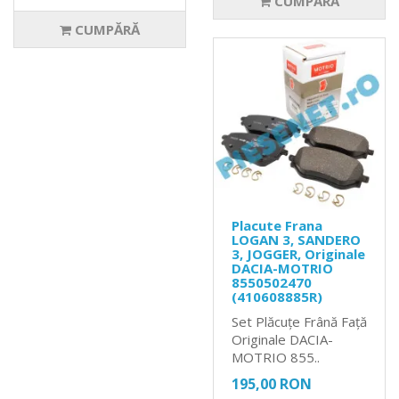
CUMPĂRĂ
CUMPĂRĂ
Placute Frana
LOGAN 3, SANDERO
3, JOGGER, Originale
DACIA-MOTRIO
8550502470
(410608885R)
Set Plăcuțe Frână Față
Originale DACIA-
MOTRIO 855..
195,00 RON