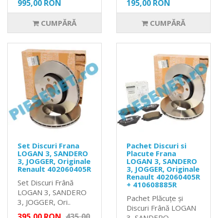
995,00 RON
195,00 RON
CUMPĂRĂ
CUMPĂRĂ
Set Discuri Frana
Pachet Discuri si
LOGAN 3, SANDERO
Placute Frana
3, JOGGER, Originale
LOGAN 3, SANDERO
Renault 402060405R
3, JOGGER, Originale
Renault 402060405R
Set Discuri Frână
+ 410608885R
LOGAN 3, SANDERO
Pachet Plăcuțe și
3, JOGGER, Ori..
Discuri Frână LOGAN
395,00 RON
435,00
3, SANDERO ..