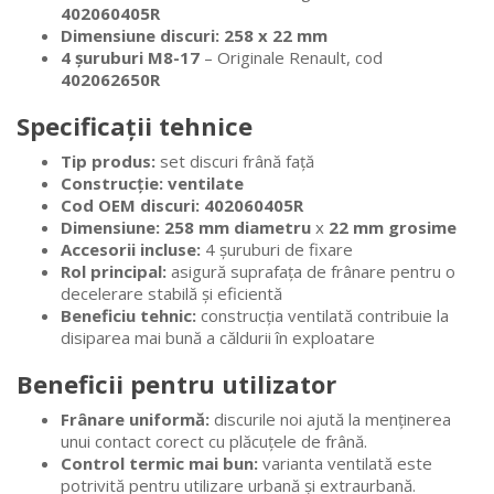
402060405R
Dimensiune discuri:
258 x 22 mm
4 șuruburi M8-17
– Originale Renault, cod
402062650R
Specificații tehnice
Tip produs:
set discuri frână față
Construcție:
ventilate
Cod OEM discuri:
402060405R
Dimensiune:
258 mm diametru
x
22 mm grosime
Accesorii incluse:
4 șuruburi de fixare
Rol principal:
asigură suprafața de frânare pentru o
decelerare stabilă și eficientă
Beneficiu tehnic:
construcția ventilată contribuie la
disiparea mai bună a căldurii în exploatare
Beneficii pentru utilizator
Frânare uniformă:
discurile noi ajută la menținerea
unui contact corect cu plăcuțele de frână.
Control termic mai bun:
varianta ventilată este
potrivită pentru utilizare urbană și extraurbană.