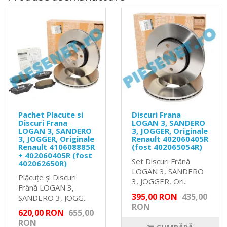
Pachet Placute si
Discuri Frana
Discuri Frana
LOGAN 3, SANDERO
LOGAN 3, SANDERO
3, JOGGER, Originale
3, JOGGER, Originale
Renault 402060405R
Renault 410608885R
(fost 402065054R)
+ 402060405R (fost
Set Discuri Frână
402062650R)
LOGAN 3, SANDERO
Plăcuțe și Discuri
3, JOGGER, Ori..
Frână LOGAN 3,
395,00 RON
435,00
SANDERO 3, JOGG..
RON
620,00 RON
655,00
RON