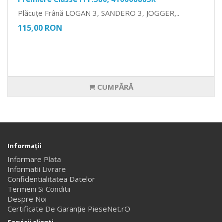
Plăcuțe Frână LOGAN 3, SANDERO 3, JOGGER,..
115,00 RON
CUMPĂRĂ
Informaţii
Informare Plata
Informatii Livrare
Confidentialitatea Datelor
Termeni Si Conditii
Despre Noi
Certificate De Garanție PieseNet.rO