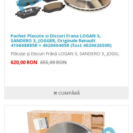
Pachet Placute si Discuri Frana LOGAN 3,
SANDERO 3, JOGGER, Originale Renault
410608885R + 402060405R (fost 402062650R)
Plăcuțe și Discuri Frână LOGAN 3, SANDERO 3, JOGG..
620,00 RON
655,00 RON
CUMPĂRĂ