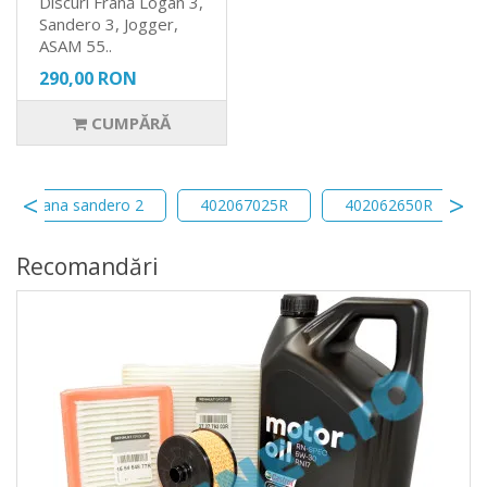
Discuri Frână Logan 3,
Sandero 3, Jogger,
ASAM 55..
290,00 RON
CUMPĂRĂ
scuri frana sandero 2
402067025R
402062650R
Recomandări