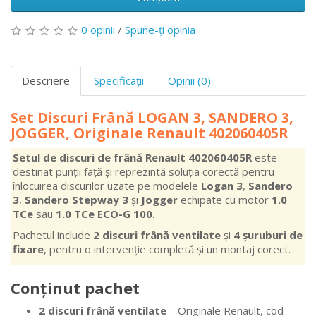
0 opinii
/
Spune-ţi opinia
Descriere
Specificaţii
Opinii (0)
Set Discuri Frână LOGAN 3, SANDERO 3,
JOGGER, Originale Renault 402060405R
Setul de discuri de frână Renault 402060405R
este
destinat punții față și reprezintă soluția corectă pentru
înlocuirea discurilor uzate pe modelele
Logan 3
,
Sandero
3
,
Sandero Stepway 3
și
Jogger
echipate cu motor
1.0
TCe
sau
1.0 TCe ECO-G 100
.
Pachetul include
2 discuri frână ventilate
și
4 șuruburi de
fixare
, pentru o intervenție completă și un montaj corect.
Conținut pachet
2 discuri frână ventilate
– Originale Renault, cod