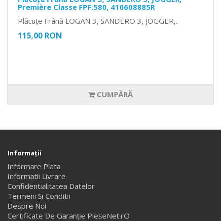
Première Classe FPF.580, 410608885R
Plăcuțe Frână LOGAN 3, SANDERO 3, JOGGER,..
115,00 RON
CUMPĂRĂ
Informaţii
Informare Plata
Informatii Livrare
Confidentialitatea Datelor
Termeni Si Conditii
Despre Noi
Certificate De Garanție PieseNet.rO