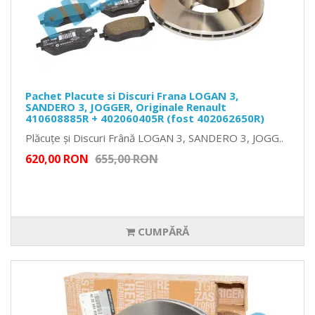
Pachet Placute si Discuri Frana LOGAN 3,
SANDERO 3, JOGGER, Originale Renault
410608885R + 402060405R (fost 402062650R)
Plăcuțe și Discuri Frână LOGAN 3, SANDERO 3, JOGG..
620,00 RON
655,00 RON
CUMPĂRĂ