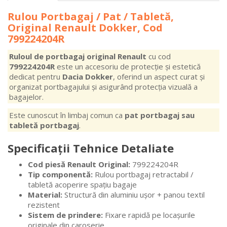
Rulou Portbagaj / Pat / Tabletă,
Original Renault Dokker, Cod
799224204R
Ruloul de portbagaj original Renault
cu cod
799224204R
este un accesoriu de protecție și estetică
dedicat pentru
Dacia Dokker
, oferind un aspect curat și
organizat portbagajului și asigurând protecția vizuală a
bagajelor.
Este cunoscut în limbaj comun ca
pat portbagaj sau
tabletă portbagaj
.
Specificații Tehnice Detaliate
Cod piesă Renault Original:
799224204R
Tip componentă:
Rulou portbagaj retractabil /
tabletă acoperire spațiu bagaje
Material:
Structură din aluminiu ușor + panou textil
rezistent
Sistem de prindere:
Fixare rapidă pe locașurile
originale din caroserie