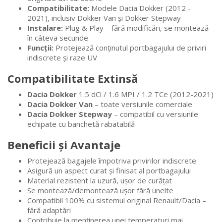
Compatibilitate:
Modele Dacia Dokker (2012 -
2021), inclusiv Dokker Van și Dokker Stepway
Instalare:
Plug & Play – fără modificări, se montează
în câteva secunde
Funcții:
Protejează conținutul portbagajului de priviri
indiscrete și raze UV
Compatibilitate Extinsă
Dacia Dokker
1.5 dCi / 1.6 MPI / 1.2 TCe (2012-2021)
Dacia Dokker Van
– toate versiunile comerciale
Dacia Dokker Stepway
– compatibil cu versiunile
echipate cu banchetă rabatabilă
Beneficii și Avantaje
Protejează bagajele împotriva privirilor indiscrete
Asigură un aspect curat și finisat al portbagajului
Material rezistent la uzură, ușor de curățat
Se montează/demontează ușor fără unelte
Compatibil 100% cu sistemul original Renault/Dacia –
fără adaptări
Contribuie la menținerea unei temperaturi mai