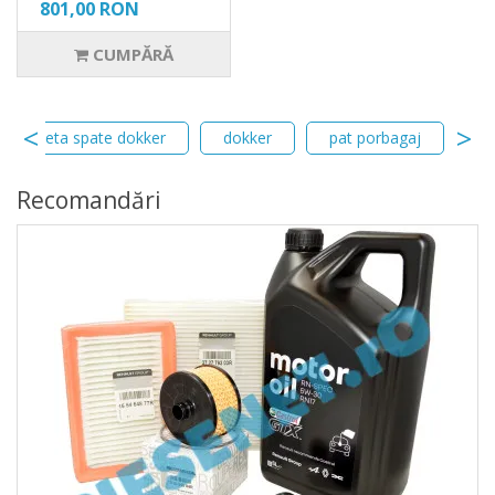
801,00 RON
CUMPĂRĂ
tableta spate dokker
dokker
pat porbagaj
ta
Recomandări