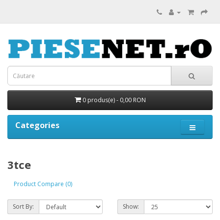
0 produs(e) - 0,00 RON
Categories
3tce
Product Compare (0)
Sort By:
Show: