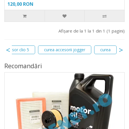
120,00 RON
Afişare de la 1 la 1 din 1 (1 pagini)
ompresor clio 5
curea accesorii jogger
curea
c
Recomandări