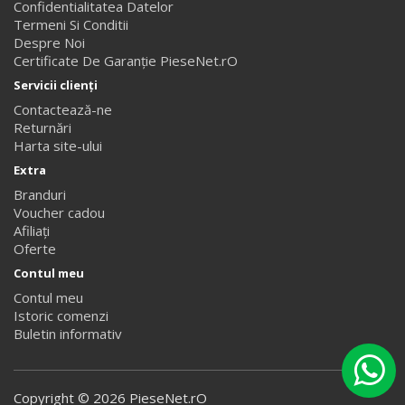
Confidentialitatea Datelor
Termeni Si Conditii
Despre Noi
Certificate De Garanție PieseNet.rO
Servicii clienţi
Contactează-ne
Returnări
Harta site-ului
Extra
Branduri
Voucher cadou
Afiliaţi
Oferte
Contul meu
Contul meu
Istoric comenzi
Buletin informativ
PieseNet,rO
Copyright © 2026 PieseNet.rO