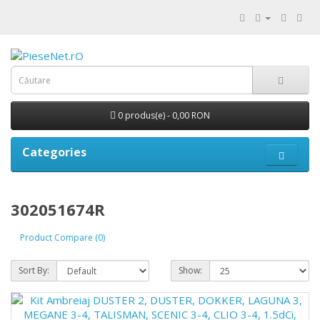
0 produs(e) - 0,00 RON
Categories
302051674R
Product Compare (0)
Sort By:
Show: