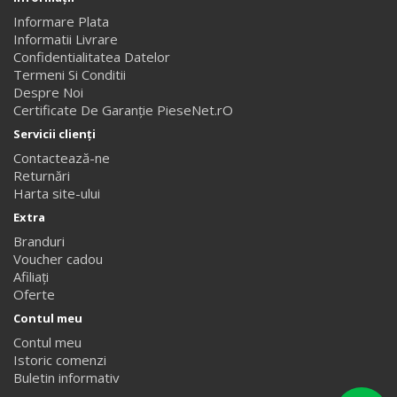
Informare Plata
Informatii Livrare
Confidentialitatea Datelor
Termeni Si Conditii
Despre Noi
Certificate De Garanție PieseNet.rO
Servicii clienţi
Contactează-ne
Returnări
Harta site-ului
Extra
Branduri
Voucher cadou
Afiliaţi
Oferte
Contul meu
Contul meu
Istoric comenzi
Buletin informativ