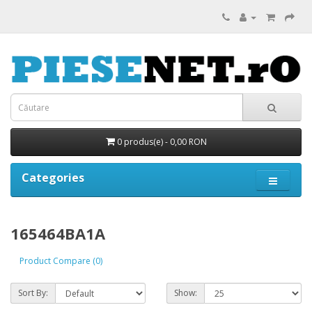
0 produs(e) - 0,00 RON
Categories
165464BA1A
Product Compare (0)
Sort By:
Show: