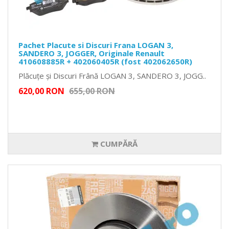
Pachet Placute si Discuri Frana LOGAN 3,
SANDERO 3, JOGGER, Originale Renault
410608885R + 402060405R (fost 402062650R)
Plăcuțe și Discuri Frână LOGAN 3, SANDERO 3, JOGG..
620,00 RON
655,00 RON
CUMPĂRĂ