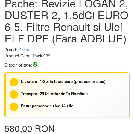
Pachet Revizie LOGAN 2,
DUSTER 2, 1.5dCi EURO
6-5, Filtre Renault si Ulei
ELF DPF (Fara ADBLUE)
Brand:
Dacia
Product Code: Pack 039
8
Disponibilitate:
Livrare în 1-2 zile lucrătoare (produse în stoc)
Transport 29 lei oriunde în România
Retur persoane fizice 14 zile
580,00 RON