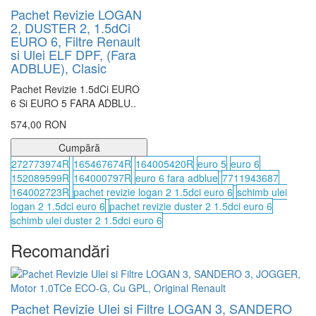
Pachet Revizie LOGAN
2, DUSTER 2, 1.5dCi
EURO 6, Filtre Renault
si Ulei ELF DPF, (Fara
ADBLUE), Clasic
Pachet Revizie 1.5dCi EURO
6 Si EURO 5 FARA ADBLU..
574,00 RON
Cumpără
272773974R
165467674R
164005420R
euro 5
euro 6
152089599R
164000797R
euro 6 fara adblue
7711943687
164002723R
pachet revizie logan 2 1.5dci euro 6
schimb ulei
logan 2 1.5dci euro 6
pachet revizie duster 2 1.5dci euro 6
schimb ulei duster 2 1.5dci euro 6
Recomandări
Pachet Revizie Ulei si Filtre LOGAN 3, SANDERO