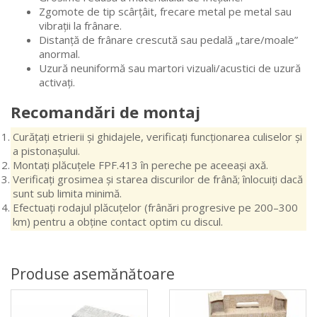
Zgomote de tip scârțâit, frecare metal pe metal sau
vibrații la frânare.
Distanță de frânare crescută sau pedală „tare/moale”
anormal.
Uzură neuniformă sau martori vizuali/acustici de uzură
activați.
Recomandări de montaj
Curățați etrierii și ghidajele, verificați funcționarea culiselor și
a pistonașului.
Montați plăcuțele FPF.413 în pereche pe aceeași axă.
Verificați grosimea și starea discurilor de frână; înlocuiți dacă
sunt sub limita minimă.
Efectuați rodajul plăcuțelor (frânări progresive pe 200–300
km) pentru a obține contact optim cu discul.
Produse asemănătoare