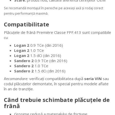
Stare:
produs nou, calitate aferentă cerințelor OEM
Se recomandă montajul în pereche pe aceeași axă și rodaj corect
pentru performanță maximă.
Compatibilitate
Plăcuțele de frână Première Classe FPF.413 sunt compatibile
cu:
Logan 2
0.9 TCe (din 2016)
Logan 2
1.0 TCe
Logan 2
1.5 dCi (din 2016)
Sandero 2
0.9 TCe (din 2016)
Sandero 2
1.0 TCe
Sandero 2
1.5 dCi (din 2016)
Recomandare:
verificați compatibilitatea după
seria VIN
sau
codul plăcuțelor demontate, în special pentru modele aflate
în an de tranziție.
Când trebuie schimbate plăcuțele de
frână
Grosime redusă a materialului de fricțiune.