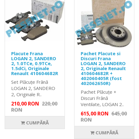
Placute Frana
Pachet Placute si
LOGAN 2, SANDERO
Discuri Frana
2, 1.0TCe, 0.9TCe,
LOGAN 2, SANDERO
1.5dCi, Originale
2, Originale Renault
Renault 410604682R
410604682R +
402060405R (fost
Set Plăcuțe Frână
402062650R)
LOGAN 2, SANDERO
Pachet Plăcuțe +
2, Originale R..
Discuri Frână
210,00 RON
220,00
Ventilate, LOGAN 2..
RON
615,00 RON
645,00
RON
CUMPĂRĂ
CUMPĂRĂ