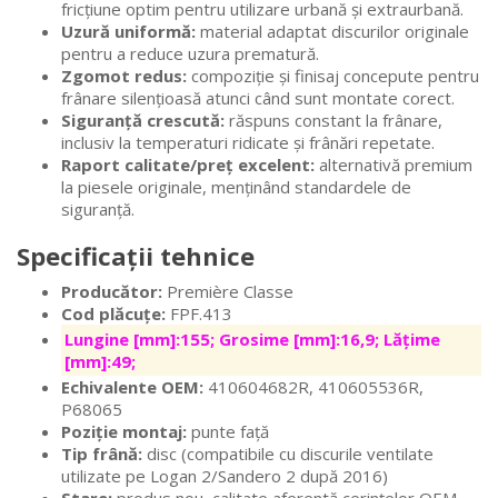
fricțiune optim pentru utilizare urbană și extraurbană.
Uzură uniformă:
material adaptat discurilor originale
pentru a reduce uzura prematură.
Zgomot redus:
compoziție și finisaj concepute pentru
frânare silențioasă atunci când sunt montate corect.
Siguranță crescută:
răspuns constant la frânare,
inclusiv la temperaturi ridicate și frânări repetate.
Raport calitate/preț excelent:
alternativă premium
la piesele originale, menținând standardele de
siguranță.
Specificații tehnice
Producător:
Première Classe
Cod plăcuțe:
FPF.413
Lungine [mm]:155; Grosime [mm]:16,9; Lățime
[mm]:49;
Echivalente OEM:
410604682R, 410605536R,
P68065
Poziție montaj:
punte față
Tip frână:
disc (compatibile cu discurile ventilate
utilizate pe Logan 2/Sandero 2 după 2016)