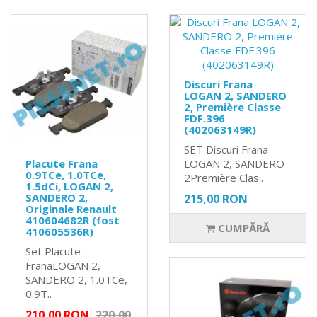
Discuri Frana
LOGAN 2, SANDERO
2, Première Classe
FDF.396
(402063149R)
SET Discuri Frana
Placute Frana
LOGAN 2, SANDERO
0.9TCe, 1.0TCe,
2Première Clas..
1.5dCi, LOGAN 2,
SANDERO 2,
215,00 RON
Originale Renault
410604682R (fost
CUMPĂRĂ
410605536R)
Set Placute
FranaLOGAN 2,
SANDERO 2, 1.0TCe,
0.9T..
210,00 RON
220,00