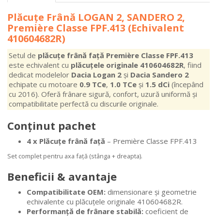
Plăcuțe Frână LOGAN 2, SANDERO 2,
Première Classe FPF.413 (Echivalent
410604682R)
Setul de
plăcuțe frână față Première Classe FPF.413
este echivalent cu
plăcuțele originale 410604682R
, fiind
dedicat modelelor
Dacia Logan 2
și
Dacia Sandero 2
echipate cu motoare
0.9 TCe
,
1.0 TCe
și
1.5 dCi
(începând
cu 2016). Oferă frânare sigură, confort, uzură uniformă și
compatibilitate perfectă cu discurile originale.
Conținut pachet
4 x Plăcuțe frână față
– Première Classe FPF.413
Set complet pentru axa față (stânga + dreapta).
Beneficii & avantaje
Compatibilitate OEM:
dimensionare și geometrie
echivalente cu plăcuțele originale 410604682R.
Performanță de frânare stabilă:
coeficient de