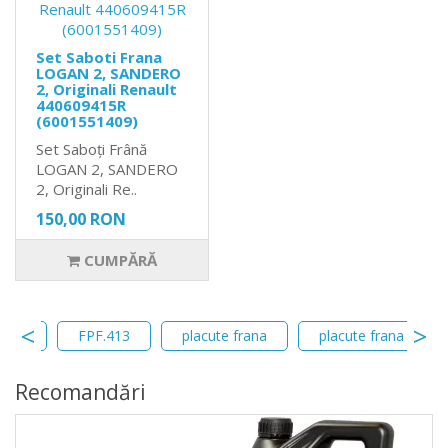
Set Saboti Frana
LOGAN 2, SANDERO
2, Originali Renault
440609415R
(6001551409)
Set Saboți Frână
LOGAN 2, SANDERO
2, Originali Re..
150,00 RON
CUMPĂRĂ
mier
FPF.413
placute frana
placute frana logan
Recomandări