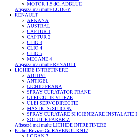
MOTOR 1.5 dCi ADBLUE
Afișează mai multe LODGY
RENAULT
ARKANA
AUSTRAL
CAPTUR 1
CAPTUR 2
CLIO 3
CLIO 4
CLIO 5
MEGANE 4
Afișează mai multe RENAULT
LICHIDE INTRETINERE
ADITIVI
ANTIGEL
LICHID FRANA
SPRAY CURATATOR FRANE
ULEI CUTIE VITEZE
ULEI SERVODIRECTIE
MASTIC Si SILICON
SPRAY CURATARE SI IGIENIZARE INSTALATIE
SOLUTIE PARBRIZ
Afișează mai multe LICHIDE INTRETINERE
Pachet Revizie Cu RAVENOL RN17
LOGAN 3