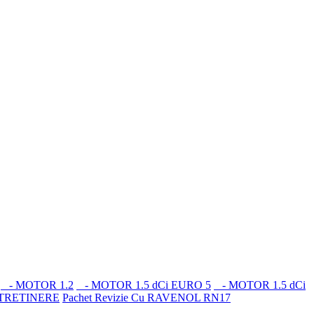
- MOTOR 1.2
- MOTOR 1.5 dCi EURO 5
- MOTOR 1.5 dCi
NTRETINERE
Pachet Revizie Cu RAVENOL RN17