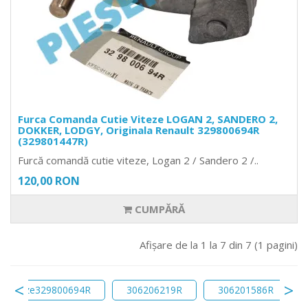
Furca Comanda Cutie Viteze LOGAN 2, SANDERO 2,
DOKKER, LODGY, Originala Renault 329800694R
(329801447R)
Furcă comandă cutie viteze, Logan 2 / Sandero 2 /..
120,00 RON
CUMPĂRĂ
Afişare de la 1 la 7 din 7 (1 pagini)
or viteze329800694R
306206219R
306201586R