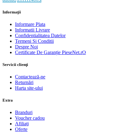
Informaţii
Informare Plata
Informatii Livrare
Confidentialitatea Datelor
Termeni Si Conditii
Despre Noi
Certificate De Garanție PieseNet.rO
Servicii clienţi
Contactează-ne
Returnări
Harta site-ului
Extra
Branduri
Voucher cadou
Afiliaţi
Oferte