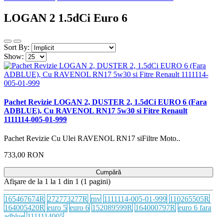
LOGAN 2 1.5dCi Euro 6
Sort By:
Show:
Pachet Revizie LOGAN 2, DUSTER 2, 1.5dCi EURO 6 (Fara
ADBLUE), Cu RAVENOL RN17 5w30 si Fitre Renault
1111114-005-01-999
Pachet Revizie Cu Ulei RAVENOL RN17 siFiltre Moto..
733,00 RON
Cumpără
Afişare de la 1 la 1 din 1 (1 pagini)
165467674R
272773277R
rnv
1111114-005-01-999
110265505R
164005420R
euro 5
euro 6
152089599R
164000797R
euro 6 fara
adblue
1111114005