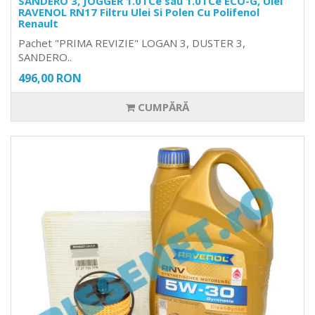
SANDERO 3, JOGGER 1.0TCe sau 1.0TCe ECO-G, Ulei
RAVENOL RN17 Filtru Ulei Si Polen Cu Polifenol
Renault
Pachet "PRIMA REVIZIE" LOGAN 3, DUSTER 3,
SANDERO..
496,00 RON
CUMPĂRĂ