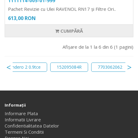
1111114-005-01-999
Pachet Revizie cu Ulei RAVENOL RN17 și Filtre Ori..
613,00 RON
CUMPĂRĂ
Afişare de la 1 la 6 din 6 (1 pagini)
izie sandero 2 0.9tce
152095084R
7703062062
Informaţii
Informare Plata
Informatii Livrare
Confidentialitatea Datelor
Termeni Si Conditii