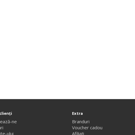
clienţi
Extra
tează-ne
Branduri
ri
Voucher cadou
te-ului
Afiliaţi