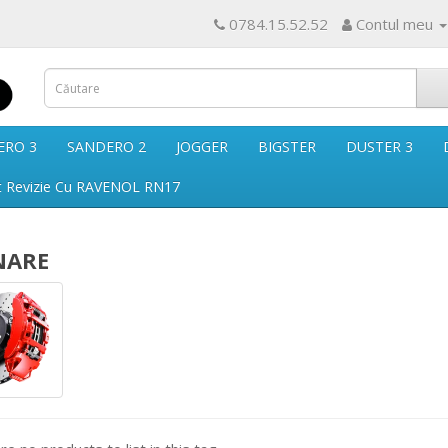
0784.15.52.52
Contul meu
ERO 3
SANDERO 2
JOGGER
BIGSTER
DUSTER 3
t Revizie Cu RAVENOL RN17
NARE