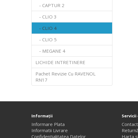
- CAPTUR 2
- CLIO 3
- CLIO 4
- CLIO 5
- MEGANE 4
LICHIDE INTRETINERE
Pachet Revizie Cu RAVENOL
RN17
Informaţii
Servicii 
Informare Plata
Contac
Informatii Livrare
Returnă
Confidentialitatea Datelor
Harta si