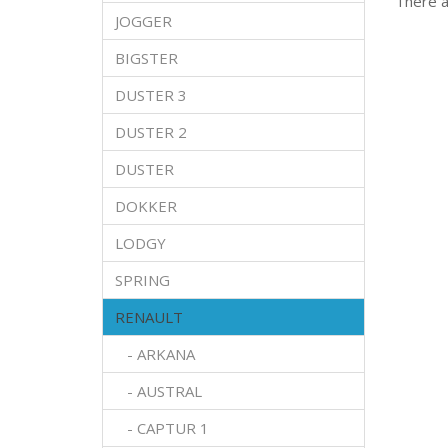
There ar
JOGGER
BIGSTER
DUSTER 3
DUSTER 2
DUSTER
DOKKER
LODGY
SPRING
RENAULT
- ARKANA
- AUSTRAL
- CAPTUR 1