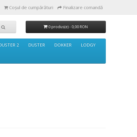
Coşul de cumpărături
Finalizare comandă
0 produs(e) - 0,00 RON
DUSTER 2
DUSTER
DOKKER
LODGY