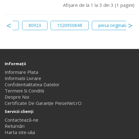
Afişare de la 1 la 3 din 3 (1 pagini)
ru ulei
80923
152095084R
piesa originala renau
Informaţii
Informare Plata
Informatii Livrare
Confidentialitatea Datelor
Termeni Si Conditii
Despre Noi
Certificate De Garanție PieseNet.rO
Servicii clienţi
Contactează-ne
Returnări
Harta site-ului