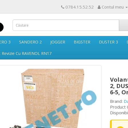
0784.15.52.52
Contul meu
ERO 3
SANDERO 2
JOGGER
BIGSTER
DUSTER 3
t Revizie Cu RAVENOL RN17
Volan
2, DU
6-5, 
Brand:
D
Product 
Disponib