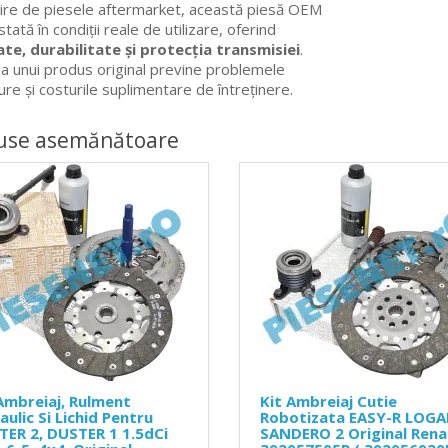
re de piesele aftermarket, această piesă OEM
tată în condiții reale de utilizare, oferind
tate, durabilitate și protecția transmisiei
.
a unui produs original previne problemele
re și costurile suplimentare de întreținere.
use asemănătoare
Ambreiaj, Rulment
Kit Ambreiaj Cutie
aulic Si Lichid Pentru
Robotizata EASY-R LOGA
ER 2, DUSTER 1 1.5dCi
SANDERO 2 Original Rena