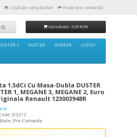
Coşul de cumpărături
Finalizare comandă
0 produs(e) - 0,00 RON
DUSTER 2
DUSTER
DOKKER
LODGY
ta 1.5dCi Cu Masa-Dubla DUSTER
STER 1, MEGANE 3, MEGANE 2, Euro
Originala Renault 123003948R
acia
Code: D2212
ilitate: Pre-Comanda