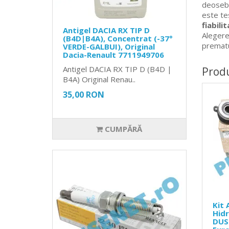
deosebi
este tes
fiabili
Antigel DACIA RX TIP D
Alegere
(B4D|B4A), Concentrat (-37°
prematu
VERDE-GALBUI), Original
Dacia-Renault 7711949706
Antigel DACIA RX TIP D (B4D |
Prod
B4A) Original Renau..
35,00 RON
CUMPĂRĂ
Kit 
Hidr
DUST