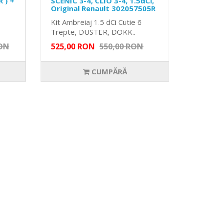
 ) +
SCENIC 3-4, CLIO 3-4, 1.5dCi,
Original Renault 302057505R
Kit Ambreiaj 1.5 dCi Cutie 6
Trepte, DUSTER, DOKK..
RON
525,00 RON
550,00 RON
CUMPĂRĂ