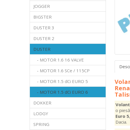
JOGGER
BIGSTER
DUSTER 3
DUSTER 2
DUSTER
- MOTOR 1.6 16 VALVE
Desc
- MOTOR 1.6 SCe / 115CP
Volan
- MOTOR 1.5 dCi EURO 5
Rena
- MOTOR 1.5 dCi EURO 6
Tali
DOKKER
Volant
o piesă
LODGY
Euro 5
Dacia.
SPRING