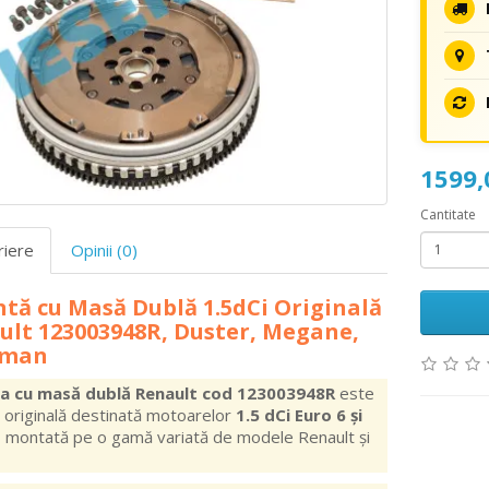
1599
Cantitate
riere
Opinii (0)
tă cu Masă Dublă 1.5dCi Originală
ult 123003948R, Duster, Megane,
sman
a cu masă dublă Renault cod 123003948R
este
 originală destinată motoarelor
1.5 dCi Euro 6 și
, montată pe o gamă variată de modele Renault și