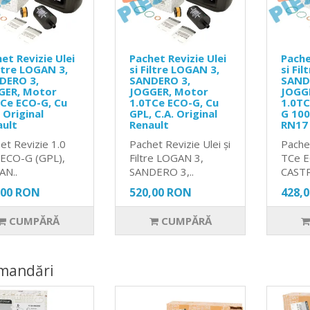
et Revizie Ulei
Pachet Revizie Ulei
Pache
iltre LOGAN 3,
si Filtre LOGAN 3,
si Fi
DERO 3,
SANDERO 3,
SAND
GER, Motor
JOGGER, Motor
JOGG
Ce ECO-G, Cu
1.0TCe ECO-G, Cu
1.0TC
 Original
GPL, C.A. Original
G 10
ault
Renault
RN17
et Revizie 1.0
Pachet Revizie Ulei și
Pache
ECO-G (GPL),
Filtre LOGAN 3,
TCe 
AN..
SANDERO 3,..
CASTR
,00 RON
520,00 RON
428,
CUMPĂRĂ
CUMPĂRĂ
mandări