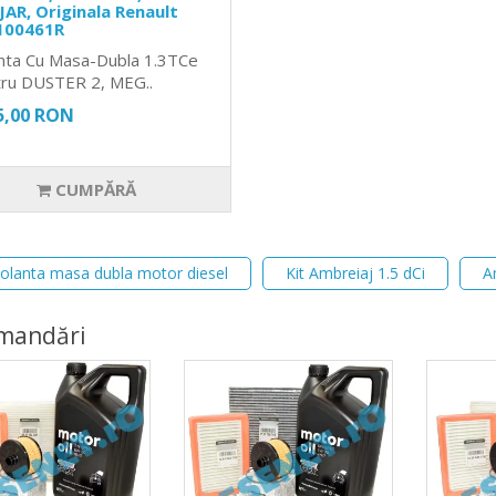
AR, Originala Renault
100461R
nta Cu Masa-Dubla 1.3TCe
ru DUSTER 2, MEG..
5,00 RON
CUMPĂRĂ
olanta masa dubla motor diesel
Kit Ambreiaj 1.5 dCi
A
mandări