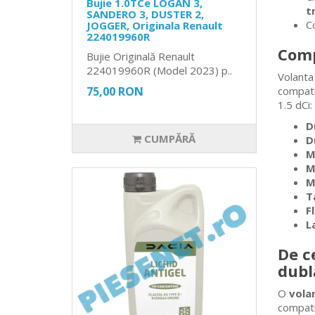
Bujie 1.0TCe LOGAN 3,
t
SANDERO 3, DUSTER 2,
Co
JOGGER, Originala Renault
224019960R
Comp
Bujie Originală Renault
224019960R (Model 2023) p..
Volanta
75,00 RON
compati
1.5 dCi:
D
CUMPĂRĂ
D
M
M
M
T
F
L
De c
dubl
O
vola
compati