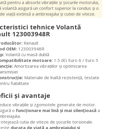
ată pentru a absorbi vibrațiile și șocurile motorului,
 volantă asigură un confort superior la condus și o
de viață extinsă a ambreiajului și cutiei de viteze.
cteristici tehnice Volantă
ult 123003948R
roducător:
Renault
od OEM:
123003948R
ip:
Volantă cu masă dublă
ompatibilitate motoare:
1.5 dCi Euro 6 / Euro 5
uncție:
Amortizarea vibrațiilor și optimizarea
ransmisiei
onstrucție:
Materiale de înaltă rezistență, testate
ntru fiabilitate
ficii și avantaje
educe vibrațiile și zgomotele generate de motor.
sigură o
funcționare mai lină și mai silențioasă
a
breiajului.
otejează cutia de viteze de șocurile torsionale.
rește
durata de viață a ambreiajului și