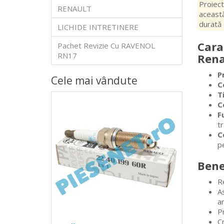
Proiect
RENAULT
această
durată 
LICHIDE INTRETINERE
Cara
Pachet Revizie Cu RAVENOL
RN17
Rena
P
Cele mai vândute
C
T
C
F
t
C
pe
Bene
R
A
am
Pr
C