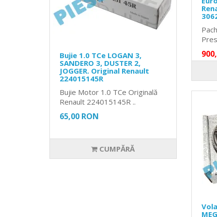
Euro
Ren
306
Pach
Presi
900
Bujie 1.0 TCe LOGAN 3,
SANDERO 3, DUSTER 2,
JOGGER. Original Renault
224015145R
Bujie Motor 1.0 TCe Originală
Renault 224015145R ..
65,00 RON
CUMPĂRĂ
Vola
MEG