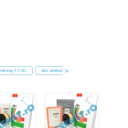
mbreiaj 1.5 dCi
disc ambreiaj 1.5 dCi
placa presiune 1.5