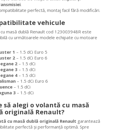
ransmisiei
.
mpatibilitate perfectă, montaj facil fără modificări.
atibilitate vehicule
 cu masă dublă Renault cod 123003948R este
bilă cu următoarele modele echipate cu motoare
uster 1
– 1.5 dCi Euro 5
uster 2
– 1.5 dCi Euro 6
egane 2
– 1.5 dCi
egane 3
– 1.5 dCi
egane 4
– 1.5 dCi
alisman
– 1.5 dCi Euro 6
luence
– 1.5 dCi
aguna 3
– 1.5 dCi
e să alegi o volantă cu masă
ă originală Renault?
ntă cu masă dublă originală Renault
garantează
bilitate perfectă și performanță optimă. Spre