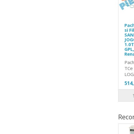
Pach
si F
SAN
JOG
1.0T
GPL,
Ren
Pach
TCe 
LOG
514
Reco