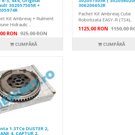
 6-5, 4x4, Original
302057505R ( 302056020R
ault 302057505R +
306206652R
205974R
Pachet Kit Ambreiaj Cutie
et Kit Ambreiaj + Rulment
Robotizata EASY-R (TS4)..
une Hidraulic ..
1125,00 RON
1150,00 
,00 RON
925,00 RON
CUMPĂRĂ
CUMPĂRĂ
nta 1.3TCe DUSTER 2,
ANE 4, CAPTUR 2,