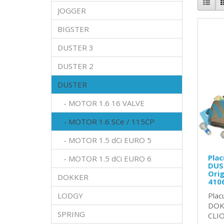
JOGGER
BIGSTER
DUSTER 3
DUSTER 2
DUSTER
- MOTOR 1.6 16 VALVE
- MOTOR 1.6 SCe / 115CP
- MOTOR 1.5 dCi EURO 5
Plac
- MOTOR 1.5 dCi EURO 6
DUST
Orig
DOKKER
410
LODGY
Plac
DOK
SPRING
CLIO