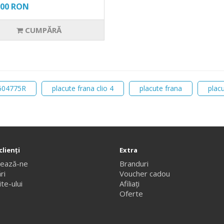
,00 RON
CUMPĂRĂ
604775R
placute frana clio 4
placute frana
plac
clienţi
Extra
tează-ne
Branduri
ri
Voucher cadou
te-ului
Afiliaţi
Oferte