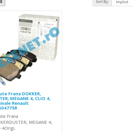
Sort By:
ute Frana DOKKER,
ER, MEGANE 4, CLIO 4,
inale Renault
604775R
ute Frana
KERDUSTER, MEGANE 4,
 4Origi..