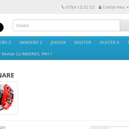
0784.15.52.52
Contul meu
ERO 3
SANDERO 2
JOGGER
BIGSTER
DUSTER 3
t Revizie Cu RAVENOL RN17
NARE