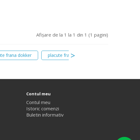
Afişare de la 1 la 1 din 1 (1 pagini)
ute frana dokker
placute frana megane 4
410604775R
Contul meu
Contul meu
Istoric comenzi
Buletin informativ