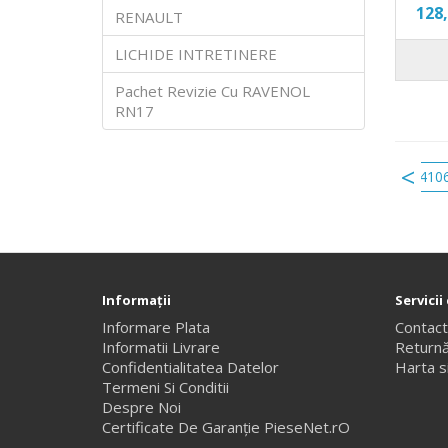
128
RENAULT
LICHIDE INTRETINERE
Pachet Revizie Cu RAVENOL
RN17
placute frana dokker
placute frana megane 4
410
Informaţii
Servicii 
Informare Plata
Contac
Informatii Livrare
Returnă
Confidentialitatea Datelor
Harta si
Termeni Si Conditii
Despre Noi
Certificate De Garanție PieseNet.rO