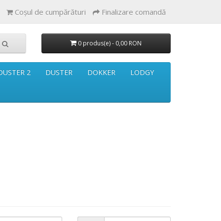
Coşul de cumpărături
Finalizare comandă
0 produs(e) - 0,00 RON
DUSTER 2
DUSTER
DOKKER
LODGY